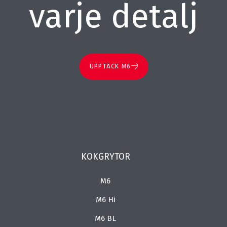
varje detalj
UPPTÄCK M6
KOKGRYTOR
M6
M6 Hi
M6 BL