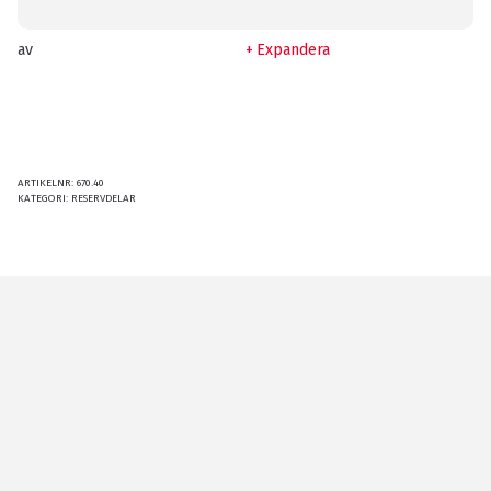
av
Expandera
ARTIKELNR:
670.40
KATEGORI:
RESERVDELAR