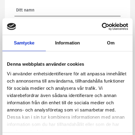
E-post
*
Samtycke
Information
Om
Telefon
Denna webbplats använder cookies
Meddelande
*
Vi använder enhetsidentifierare för att anpassa innehållet
och annonserna till användarna, tillhandahålla funktioner
för sociala medier och analysera vår trafik. Vi
vidarebefordrar även sådana identifierare och annan
Genom att skicka formuläret godkänner du att vi sparar
information från din enhet till de sociala medier och
information om dig. Läs mer om hur vi behandlar dina
annons- och analysföretag som vi samarbetar med.
personuppgifter i vår integritetspolicy.
Dessa kan i sin tur kombinera informationen med annan
CAPTCHA
information som du har tillhandahållit eller som de har
samlat in när du har använt deras tjänster.