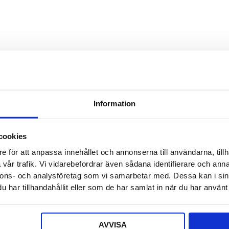
Detta f
Säljaren
Detta f
Offert a
Information
Ditt nam
cookies
e för att anpassa innehållet och annonserna till användarna, tillh
E-post
*
vår trafik. Vi vidarebefordrar även sådana identifierare och anna
nnons- och analysföretag som vi samarbetar med. Dessa kan i sin
har tillhandahållit eller som de har samlat in när du har använt 
Telefon
AVVISA