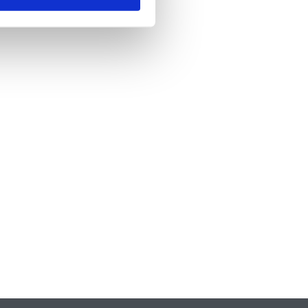
nde
*
 skicka formuläret godkänner du att vi
formation om dig. Läs mer om hur vi
dina personuppgifter i vår
policy.
A