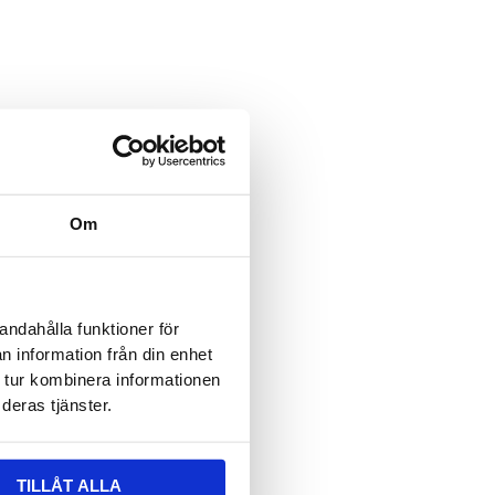
ält är dolt när formuläret visas
 epost
ält är dolt när formuläret visas
vser:
Om
n
*
andahålla funktioner för
n information från din enhet
 tur kombinera informationen
deras tjänster.
TILLÅT ALLA