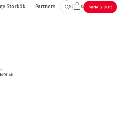
ge Storkök
Partners
0
SÖK
MINA SIDOR
27
ERVDELAR