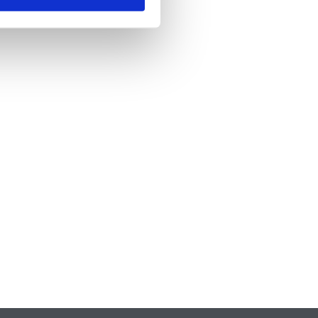
nde
*
 skicka formuläret godkänner du att vi
formation om dig. Läs mer om hur vi
dina personuppgifter i vår
policy.
A