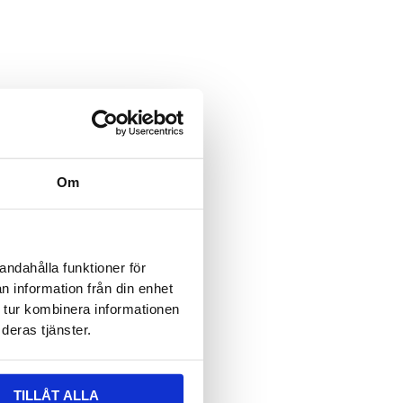
ält är dolt när formuläret visas
 epost
ält är dolt när formuläret visas
vser:
Om
n
*
andahålla funktioner för
n information från din enhet
 tur kombinera informationen
deras tjänster.
TILLÅT ALLA