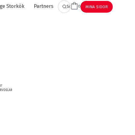
ge Storkök
Partners
0
SÖK
MINA SIDOR
37
ERVDELAR