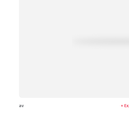
av
Ex