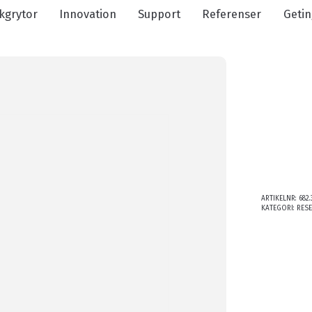
kgrytor
Innovation
Support
Referenser
Getin
ARTIKELNR:
682.
KATEGORI:
RES