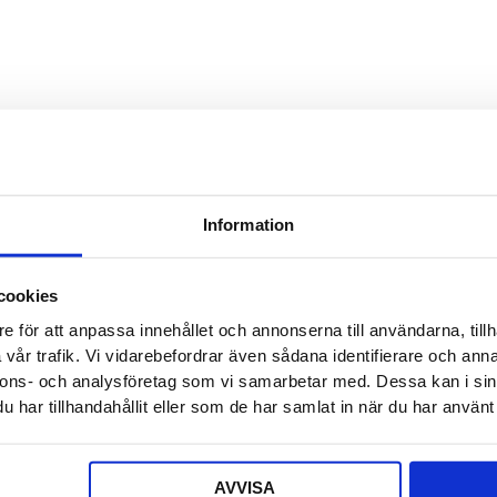
Detta f
Säljaren
Detta f
Offert a
Information
Ditt nam
cookies
e för att anpassa innehållet och annonserna till användarna, tillh
E-post
*
vår trafik. Vi vidarebefordrar även sådana identifierare och anna
nnons- och analysföretag som vi samarbetar med. Dessa kan i sin
har tillhandahållit eller som de har samlat in när du har använt 
Telefon
AVVISA