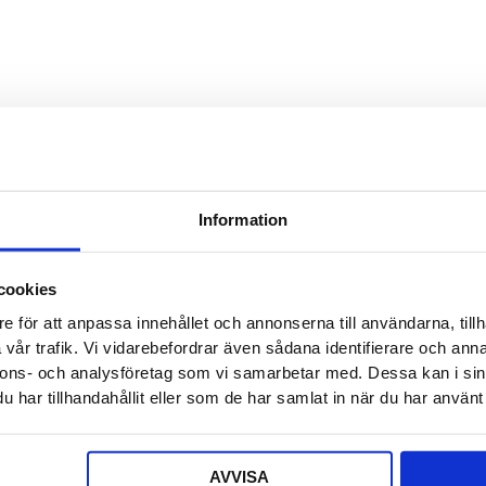
Detta f
Säljaren
Detta f
Offert a
Information
Ditt nam
cookies
e för att anpassa innehållet och annonserna till användarna, tillh
E-post
*
vår trafik. Vi vidarebefordrar även sådana identifierare och anna
nnons- och analysföretag som vi samarbetar med. Dessa kan i sin
har tillhandahållit eller som de har samlat in när du har använt 
Telefon
AVVISA