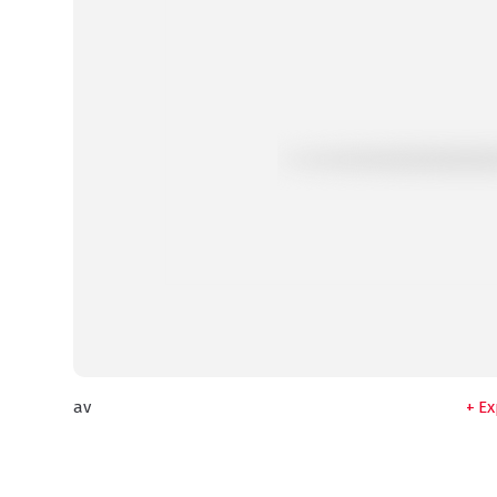
av
Ex