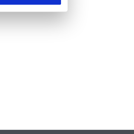
nde
*
 skicka formuläret godkänner du att vi
formation om dig. Läs mer om hur vi
dina personuppgifter i vår
policy.
A