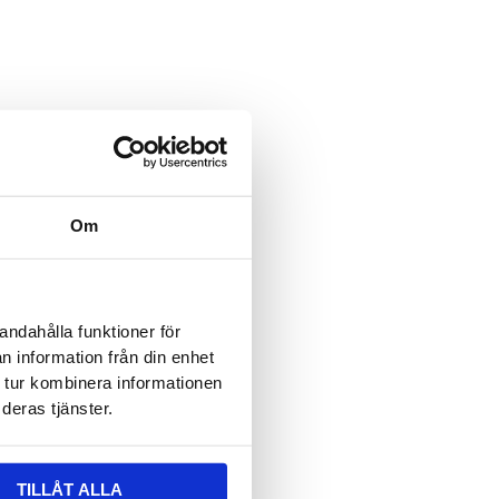
ält är dolt när formuläret visas
 epost
ält är dolt när formuläret visas
vser:
Om
n
*
andahålla funktioner för
n information från din enhet
 tur kombinera informationen
deras tjänster.
TILLÅT ALLA