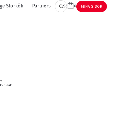
ge Storkök
Partners
0
SÖK
MINA SIDOR
77
ERVDELAR