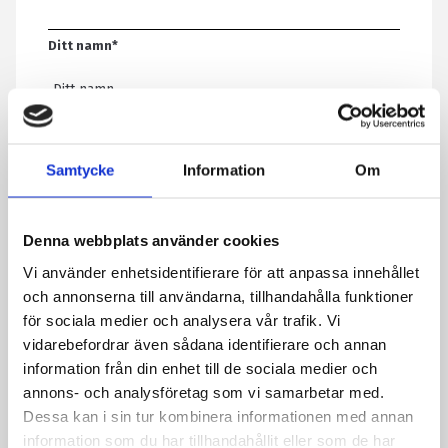
Ditt namn
*
E-post
*
Samtycke
Information
Om
Telefon
Denna webbplats använder cookies
Vi använder enhetsidentifierare för att anpassa innehållet
Meddelande
*
och annonserna till användarna, tillhandahålla funktioner
för sociala medier och analysera vår trafik. Vi
vidarebefordrar även sådana identifierare och annan
information från din enhet till de sociala medier och
Genom att skicka formuläret godkänner du att vi sparar
annons- och analysföretag som vi samarbetar med.
information om dig. Läs mer om hur vi behandlar dina
Dessa kan i sin tur kombinera informationen med annan
personuppgifter i vår integritetspolicy.
information som du har tillhandahållit eller som de har