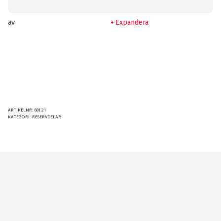
av
Expandera
ARTIKELNR:
681.21
KATEGORI:
RESERVDELAR