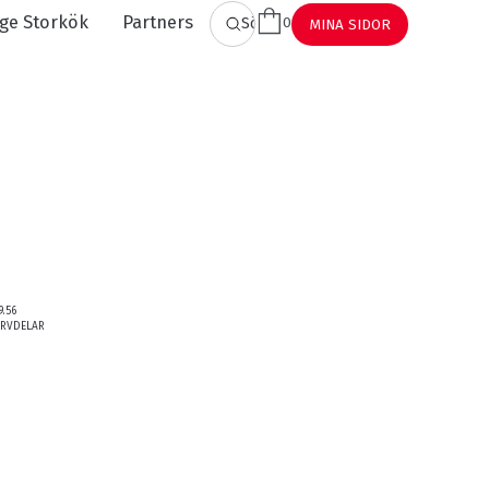
ge Storkök
Partners
0
SÖK
MINA SIDOR
9.56
ERVDELAR