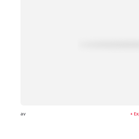
av
Ex