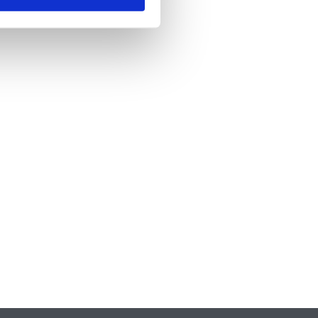
nde
*
 skicka formuläret godkänner du att vi
formation om dig. Läs mer om hur vi
dina personuppgifter i vår
policy.
A