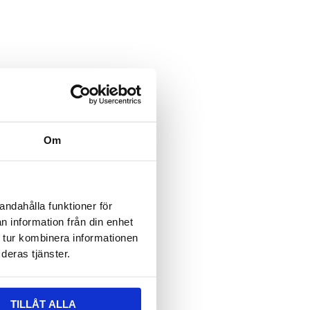
ält är dolt när formuläret visas
 epost
ält är dolt när formuläret visas
vser:
Om
n
*
andahålla funktioner för
n information från din enhet
 tur kombinera informationen
deras tjänster.
TILLÅT ALLA