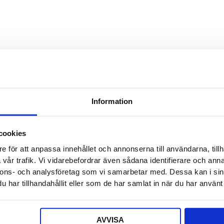
Detta f
Säljaren
Detta f
Offert a
Information
Ditt nam
cookies
e för att anpassa innehållet och annonserna till användarna, tillh
E-post
*
vår trafik. Vi vidarebefordrar även sådana identifierare och anna
nnons- och analysföretag som vi samarbetar med. Dessa kan i sin
har tillhandahållit eller som de har samlat in när du har använt 
Telefon
AVVISA