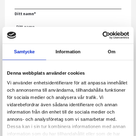
Ditt namn
*
E-post
*
Samtycke
Information
Om
Telefon
Denna webbplats använder cookies
Vi använder enhetsidentifierare för att anpassa innehållet
Meddelande
*
och annonserna till användarna, tillhandahålla funktioner
för sociala medier och analysera vår trafik. Vi
vidarebefordrar även sådana identifierare och annan
information från din enhet till de sociala medier och
Genom att skicka formuläret godkänner du att vi sparar
annons- och analysföretag som vi samarbetar med.
information om dig. Läs mer om hur vi behandlar dina
Dessa kan i sin tur kombinera informationen med annan
personuppgifter i vår integritetspolicy.
information som du har tillhandahållit eller som de har