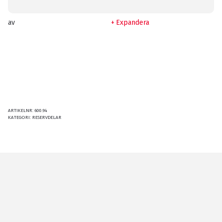
av
Expandera
ARTIKELNR:
600.94
KATEGORI:
RESERVDELAR