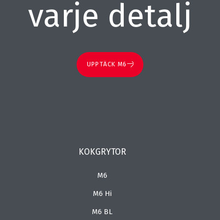
varje detalj
UPPTÄCK M6
KOKGRYTOR
M6
M6 Hi
M6 BL