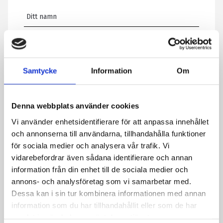
E-post
*
Samtycke
Information
Om
Telefon
Denna webbplats använder cookies
Meddelande
*
Vi använder enhetsidentifierare för att anpassa innehållet
och annonserna till användarna, tillhandahålla funktioner
för sociala medier och analysera vår trafik. Vi
vidarebefordrar även sådana identifierare och annan
Genom att skicka formuläret godkänner du att vi sparar
information från din enhet till de sociala medier och
information om dig. Läs mer om hur vi behandlar dina
annons- och analysföretag som vi samarbetar med.
personuppgifter i vår integritetspolicy.
Dessa kan i sin tur kombinera informationen med annan
CAPTCHA
information som du har tillhandahållit eller som de har
samlat in när du har använt deras tjänster.