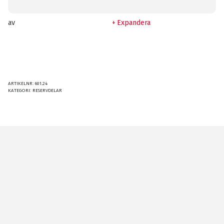
av
Expandera
ARTIKELNR:
601.24
KATEGORI:
RESERVDELAR