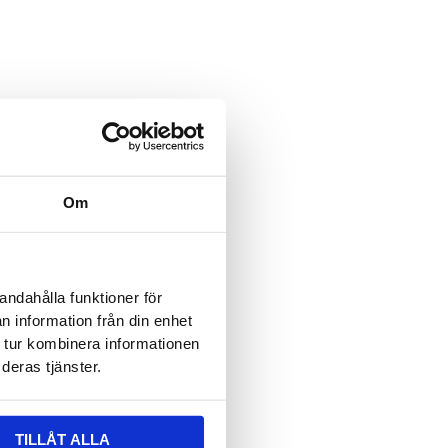
ält är dolt när formuläret visas
 epost
ält är dolt när formuläret visas
vser:
Om
n
*
andahålla funktioner för
n information från din enhet
 tur kombinera informationen
deras tjänster.
TILLÅT ALLA