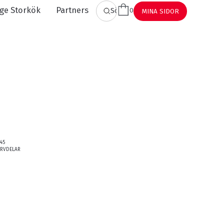
ge Storkök
Partners
0
SÖK
MINA SIDOR
.45
ERVDELAR