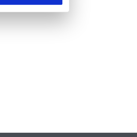
nde
*
 skicka formuläret godkänner du att vi
formation om dig. Läs mer om hur vi
dina personuppgifter i vår
policy.
A