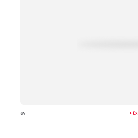
av
Ex