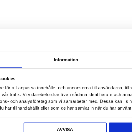
Detta f
Säljaren
Detta f
Offert a
Information
Ditt nam
cookies
e för att anpassa innehållet och annonserna till användarna, tillh
E-post
*
vår trafik. Vi vidarebefordrar även sådana identifierare och anna
nnons- och analysföretag som vi samarbetar med. Dessa kan i sin
har tillhandahållit eller som de har samlat in när du har använt 
Telefon
AVVISA