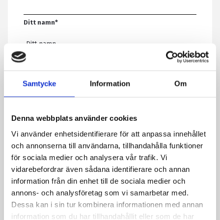
Ditt namn
*
E-post
*
Samtycke
Information
Om
Telefon
Denna webbplats använder cookies
Vi använder enhetsidentifierare för att anpassa innehållet
Meddelande
*
och annonserna till användarna, tillhandahålla funktioner
för sociala medier och analysera vår trafik. Vi
vidarebefordrar även sådana identifierare och annan
information från din enhet till de sociala medier och
Genom att skicka formuläret godkänner du att vi sparar
annons- och analysföretag som vi samarbetar med.
information om dig. Läs mer om hur vi behandlar dina
Dessa kan i sin tur kombinera informationen med annan
personuppgifter i vår integritetspolicy.
information som du har tillhandahållit eller som de har