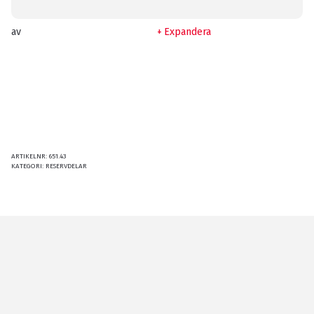
av
Expandera
ARTIKELNR:
651.43
KATEGORI:
RESERVDELAR