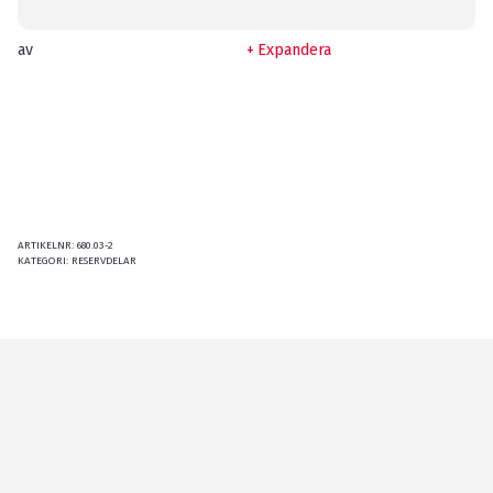
av
Expandera
ARTIKELNR:
680.03-2
KATEGORI:
RESERVDELAR