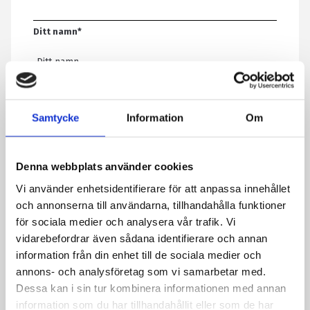
Ditt namn
*
E-post
*
Samtycke
Information
Om
Telefon
Denna webbplats använder cookies
Vi använder enhetsidentifierare för att anpassa innehållet
Meddelande
*
och annonserna till användarna, tillhandahålla funktioner
för sociala medier och analysera vår trafik. Vi
vidarebefordrar även sådana identifierare och annan
information från din enhet till de sociala medier och
Genom att skicka formuläret godkänner du att vi sparar
annons- och analysföretag som vi samarbetar med.
information om dig. Läs mer om hur vi behandlar dina
Dessa kan i sin tur kombinera informationen med annan
personuppgifter i vår integritetspolicy.
information som du har tillhandahållit eller som de har