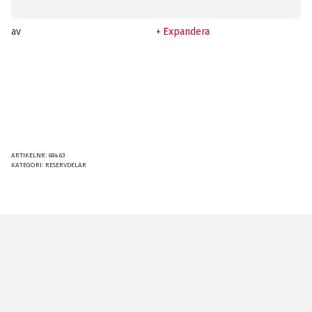
av
Expandera
ARTIKELNR:
684.63
KATEGORI:
RESERVDELAR