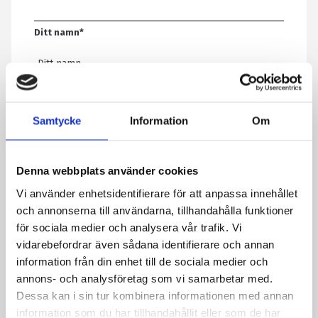
Ditt namn
*
E-post
*
Samtycke
Information
Om
Telefon
Denna webbplats använder cookies
Vi använder enhetsidentifierare för att anpassa innehållet
Meddelande
*
och annonserna till användarna, tillhandahålla funktioner
för sociala medier och analysera vår trafik. Vi
vidarebefordrar även sådana identifierare och annan
information från din enhet till de sociala medier och
Genom att skicka formuläret godkänner du att vi sparar
annons- och analysföretag som vi samarbetar med.
information om dig. Läs mer om hur vi behandlar dina
Dessa kan i sin tur kombinera informationen med annan
personuppgifter i vår integritetspolicy.
information som du har tillhandahållit eller som de har