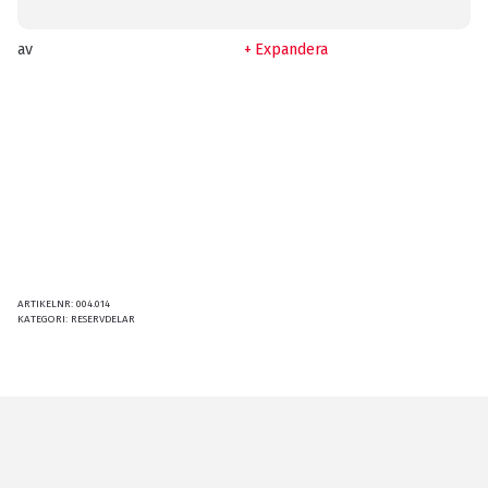
av
Expandera
ARTIKELNR:
004.014
KATEGORI:
RESERVDELAR