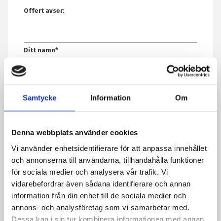
Offert avser:
Ditt namn
*
E-post
*
Samtycke
Information
Om
Telefon
Denna webbplats använder cookies
Vi använder enhetsidentifierare för att anpassa innehållet
och annonserna till användarna, tillhandahålla funktioner
Meddelande
*
för sociala medier och analysera vår trafik. Vi
vidarebefordrar även sådana identifierare och annan
information från din enhet till de sociala medier och
annons- och analysföretag som vi samarbetar med.
Genom att skicka formuläret godkänner du att vi sparar
Dessa kan i sin tur kombinera informationen med annan