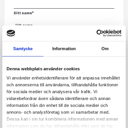
Ditt namn
*
E-post
*
Samtycke
Information
Om
Telefon
Denna webbplats använder cookies
Vi använder enhetsidentifierare för att anpassa innehållet
Meddelande
*
och annonserna till användarna, tillhandahålla funktioner
för sociala medier och analysera vår trafik. Vi
vidarebefordrar även sådana identifierare och annan
information från din enhet till de sociala medier och
Genom att skicka formuläret godkänner du att vi sparar
annons- och analysföretag som vi samarbetar med.
information om dig. Läs mer om hur vi behandlar dina
Dessa kan i sin tur kombinera informationen med annan
personuppgifter i vår integritetspolicy.
information som du har tillhandahållit eller som de har