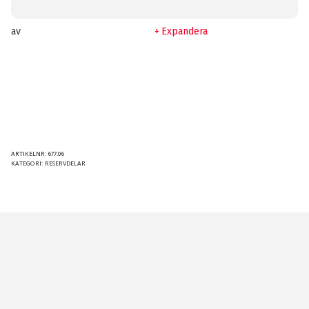
av
Expandera
ARTIKELNR:
677.06
KATEGORI:
RESERVDELAR