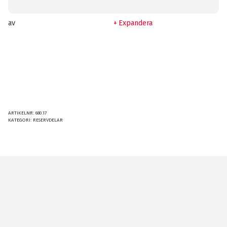
av
Expandera
ARTIKELNR:
680.17
KATEGORI:
RESERVDELAR