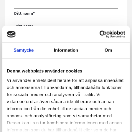
Ditt namn
*
E-post
*
Samtycke
Information
Om
Telefon
Denna webbplats använder cookies
Vi använder enhetsidentifierare för att anpassa innehållet
Meddelande
*
och annonserna till användarna, tillhandahålla funktioner
för sociala medier och analysera vår trafik. Vi
vidarebefordrar även sådana identifierare och annan
information från din enhet till de sociala medier och
Genom att skicka formuläret godkänner du att vi sparar
annons- och analysföretag som vi samarbetar med.
information om dig. Läs mer om hur vi behandlar dina
Dessa kan i sin tur kombinera informationen med annan
personuppgifter i vår integritetspolicy.
information som du har tillhandahållit eller som de har