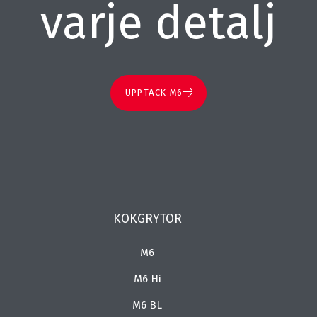
varje detalj
UPPTÄCK M6
KOKGRYTOR
M6
M6 Hi
M6 BL