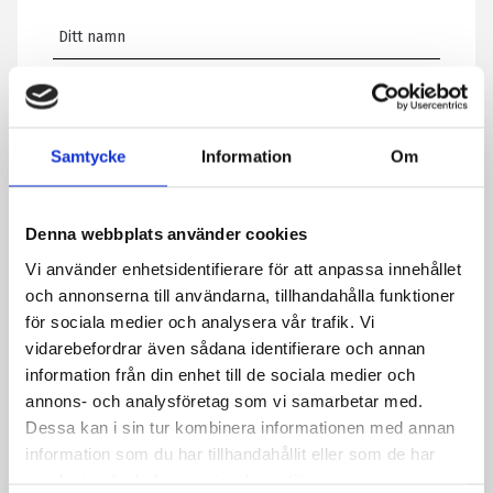
E-post
*
Samtycke
Information
Om
Telefon
Denna webbplats använder cookies
Meddelande
*
Vi använder enhetsidentifierare för att anpassa innehållet
och annonserna till användarna, tillhandahålla funktioner
för sociala medier och analysera vår trafik. Vi
vidarebefordrar även sådana identifierare och annan
Genom att skicka formuläret godkänner du att vi sparar
information från din enhet till de sociala medier och
information om dig. Läs mer om hur vi behandlar dina
annons- och analysföretag som vi samarbetar med.
personuppgifter i vår integritetspolicy.
Dessa kan i sin tur kombinera informationen med annan
CAPTCHA
information som du har tillhandahållit eller som de har
samlat in när du har använt deras tjänster.