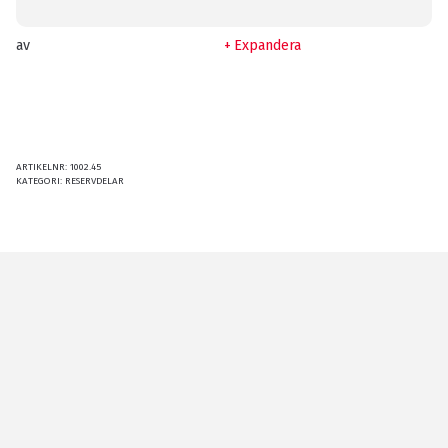
av
Expandera
ARTIKELNR:
1002.45
KATEGORI:
RESERVDELAR