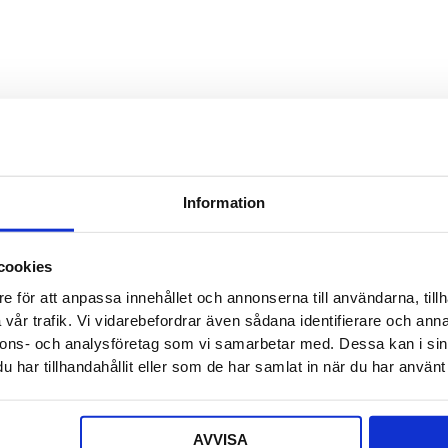
Detta f
Säljaren
Detta f
Offert a
Information
Ditt nam
cookies
e för att anpassa innehållet och annonserna till användarna, tillh
E-post
*
vår trafik. Vi vidarebefordrar även sådana identifierare och anna
nnons- och analysföretag som vi samarbetar med. Dessa kan i sin
har tillhandahållit eller som de har samlat in när du har använt 
Telefon
AVVISA