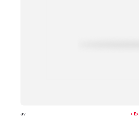
av
Ex