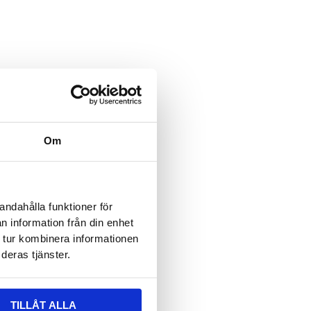
ält är dolt när formuläret visas
 epost
ält är dolt när formuläret visas
vser:
Om
n
*
andahålla funktioner för
n information från din enhet
 tur kombinera informationen
deras tjänster.
TILLÅT ALLA