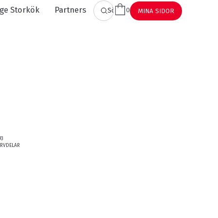
ge Storkök
Partners
0
SÖK
MINA SIDOR
93
ERVDELAR