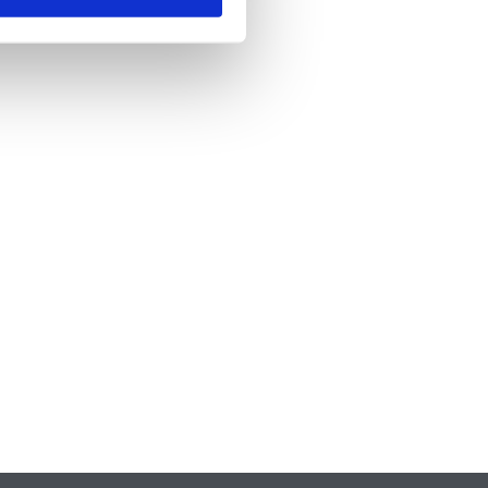
nde
*
 skicka formuläret godkänner du att vi
formation om dig. Läs mer om hur vi
dina personuppgifter i vår
policy.
A