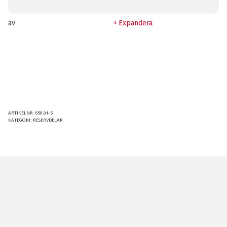
av
Expandera
ARTIKELNR:
650.01-5
KATEGORI:
RESERVDELAR