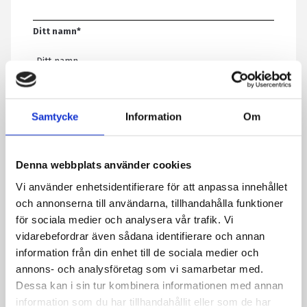
Ditt namn
*
E-post
*
Samtycke
Information
Om
Telefon
Denna webbplats använder cookies
Vi använder enhetsidentifierare för att anpassa innehållet
Meddelande
*
och annonserna till användarna, tillhandahålla funktioner
för sociala medier och analysera vår trafik. Vi
vidarebefordrar även sådana identifierare och annan
information från din enhet till de sociala medier och
Genom att skicka formuläret godkänner du att vi sparar
annons- och analysföretag som vi samarbetar med.
information om dig. Läs mer om hur vi behandlar dina
Dessa kan i sin tur kombinera informationen med annan
personuppgifter i vår integritetspolicy.
information som du har tillhandahållit eller som de har