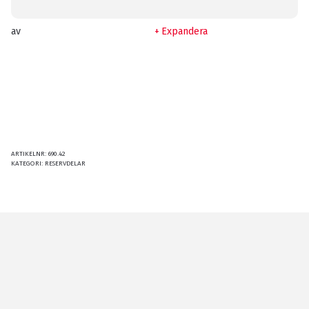
av
Expandera
ARTIKELNR:
690.42
KATEGORI:
RESERVDELAR