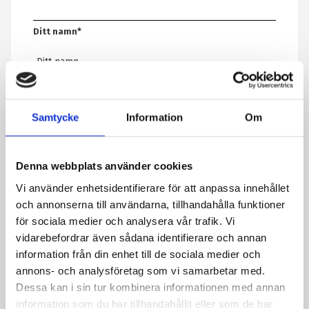
Ditt namn
*
E-post
*
Samtycke
Information
Om
Telefon
Denna webbplats använder cookies
Vi använder enhetsidentifierare för att anpassa innehållet
Meddelande
*
och annonserna till användarna, tillhandahålla funktioner
för sociala medier och analysera vår trafik. Vi
vidarebefordrar även sådana identifierare och annan
information från din enhet till de sociala medier och
Genom att skicka formuläret godkänner du att vi sparar
annons- och analysföretag som vi samarbetar med.
information om dig. Läs mer om hur vi behandlar dina
Dessa kan i sin tur kombinera informationen med annan
personuppgifter i vår integritetspolicy.
information som du har tillhandahållit eller som de har