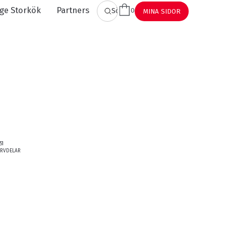
ge Storkök
Partners
0
SÖK
MINA SIDOR
51
ERVDELAR