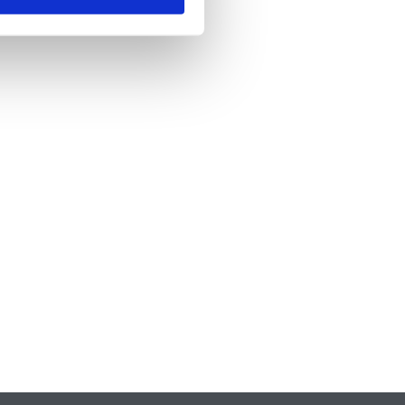
nde
*
 skicka formuläret godkänner du att vi
formation om dig. Läs mer om hur vi
dina personuppgifter i vår
policy.
A