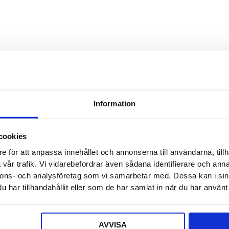
Detta f
Säljaren
Detta f
Offert a
Information
Ditt nam
cookies
e för att anpassa innehållet och annonserna till användarna, tillh
E-post
*
vår trafik. Vi vidarebefordrar även sådana identifierare och anna
nnons- och analysföretag som vi samarbetar med. Dessa kan i sin
har tillhandahållit eller som de har samlat in när du har använt 
Telefon
AVVISA