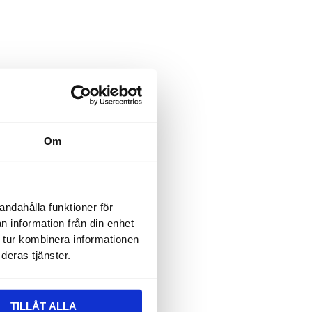
ält är dolt när formuläret visas
 epost
ält är dolt när formuläret visas
vser:
Om
n
*
andahålla funktioner för
n information från din enhet
 tur kombinera informationen
deras tjänster.
TILLÅT ALLA