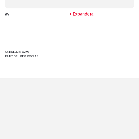
av
Expandera
ARTIKELNR:
682.96
KATEGORI:
RESERVDELAR