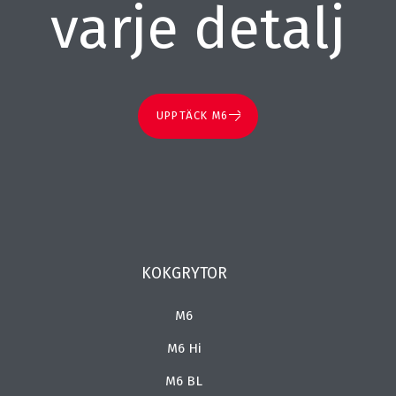
varje detalj
UPPTÄCK M6
KOKGRYTOR
M6
M6 Hi
M6 BL