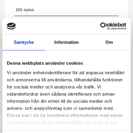
E-post
*
Samtycke
Information
Om
Telefon
Denna webbplats använder cookies
Meddelande
*
Vi använder enhetsidentifierare för att anpassa innehållet
och annonserna till användarna, tillhandahålla funktioner
för sociala medier och analysera vår trafik. Vi
vidarebefordrar även sådana identifierare och annan
Genom att skicka formuläret godkänner du att vi sparar
information från din enhet till de sociala medier och
information om dig. Läs mer om hur vi behandlar dina
annons- och analysföretag som vi samarbetar med.
personuppgifter i vår integritetspolicy.
Dessa kan i sin tur kombinera informationen med annan
CAPTCHA
information som du har tillhandahållit eller som de har
samlat in när du har använt deras tjänster.