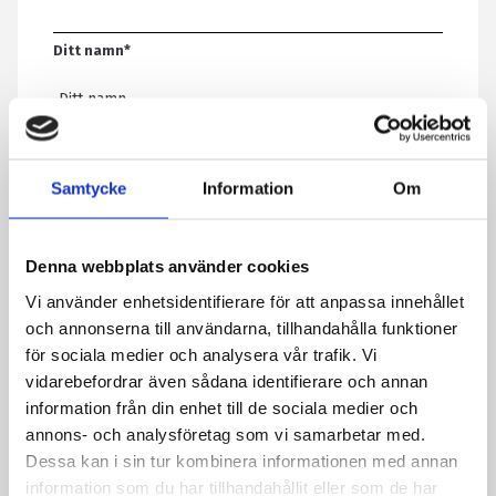
Ditt namn
*
E-post
*
Samtycke
Information
Om
Telefon
Denna webbplats använder cookies
Vi använder enhetsidentifierare för att anpassa innehållet
Meddelande
*
och annonserna till användarna, tillhandahålla funktioner
för sociala medier och analysera vår trafik. Vi
vidarebefordrar även sådana identifierare och annan
information från din enhet till de sociala medier och
Genom att skicka formuläret godkänner du att vi sparar
annons- och analysföretag som vi samarbetar med.
information om dig. Läs mer om hur vi behandlar dina
Dessa kan i sin tur kombinera informationen med annan
personuppgifter i vår integritetspolicy.
information som du har tillhandahållit eller som de har