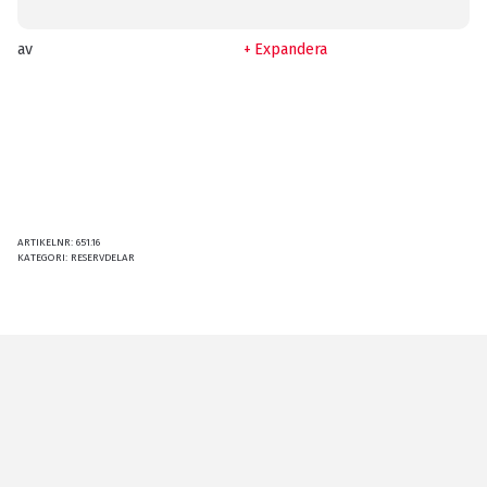
av
Expandera
ARTIKELNR:
651.16
KATEGORI:
RESERVDELAR