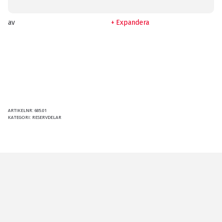
av
Expandera
ARTIKELNR:
685.01
KATEGORI:
RESERVDELAR