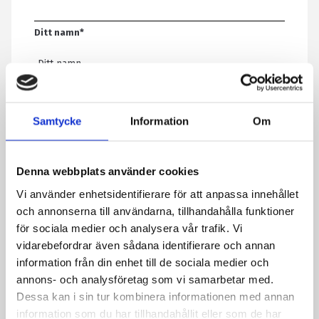
Ditt namn
*
E-post
*
Samtycke
Information
Om
Telefon
Denna webbplats använder cookies
Vi använder enhetsidentifierare för att anpassa innehållet
Meddelande
*
och annonserna till användarna, tillhandahålla funktioner
för sociala medier och analysera vår trafik. Vi
vidarebefordrar även sådana identifierare och annan
information från din enhet till de sociala medier och
Genom att skicka formuläret godkänner du att vi sparar
annons- och analysföretag som vi samarbetar med.
information om dig. Läs mer om hur vi behandlar dina
Dessa kan i sin tur kombinera informationen med annan
personuppgifter i vår integritetspolicy.
information som du har tillhandahållit eller som de har