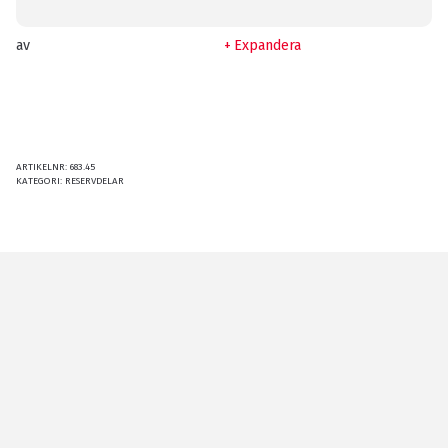
av
Expandera
ARTIKELNR:
683.45
KATEGORI:
RESERVDELAR