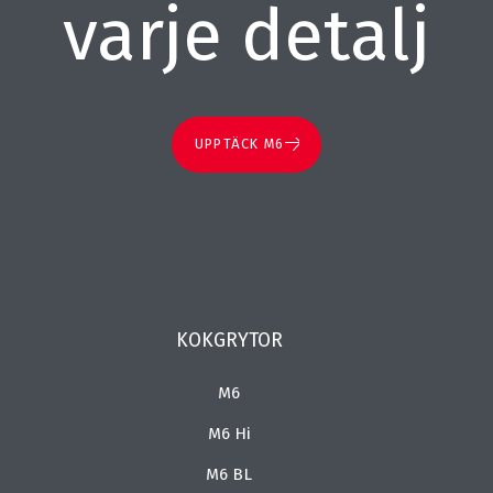
varje detalj
UPPTÄCK M6
KOKGRYTOR
M6
M6 Hi
M6 BL