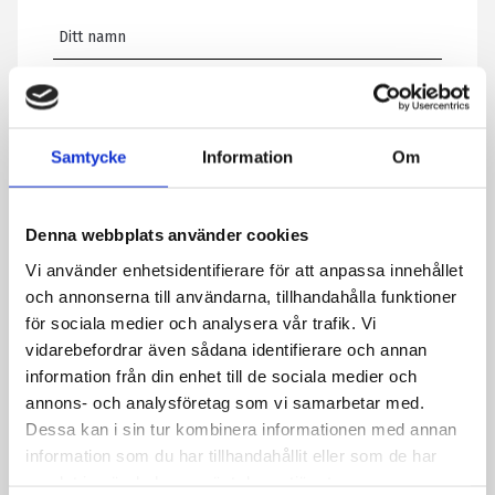
E-post
*
Samtycke
Information
Om
Telefon
Denna webbplats använder cookies
Meddelande
*
Vi använder enhetsidentifierare för att anpassa innehållet
och annonserna till användarna, tillhandahålla funktioner
för sociala medier och analysera vår trafik. Vi
vidarebefordrar även sådana identifierare och annan
Genom att skicka formuläret godkänner du att vi sparar
information från din enhet till de sociala medier och
information om dig. Läs mer om hur vi behandlar dina
annons- och analysföretag som vi samarbetar med.
personuppgifter i vår integritetspolicy.
Dessa kan i sin tur kombinera informationen med annan
CAPTCHA
information som du har tillhandahållit eller som de har
samlat in när du har använt deras tjänster.