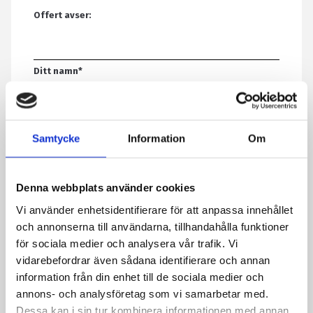
Offert avser:
Ditt namn
*
E-post
*
Samtycke
Information
Om
Telefon
Denna webbplats använder cookies
Vi använder enhetsidentifierare för att anpassa innehållet
och annonserna till användarna, tillhandahålla funktioner
Meddelande
*
för sociala medier och analysera vår trafik. Vi
vidarebefordrar även sådana identifierare och annan
information från din enhet till de sociala medier och
annons- och analysföretag som vi samarbetar med.
Genom att skicka formuläret godkänner du att vi sparar
Dessa kan i sin tur kombinera informationen med annan