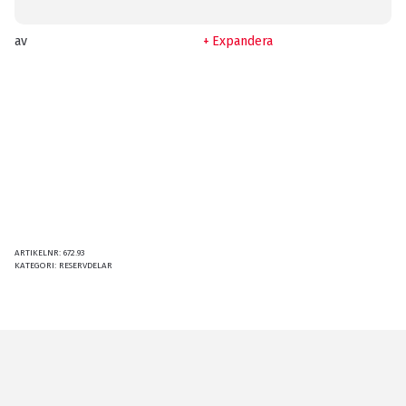
av
Expandera
ARTIKELNR:
672.93
KATEGORI:
RESERVDELAR