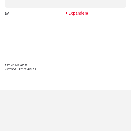
av
Expandera
ARTIKELNR:
683.97
KATEGORI:
RESERVDELAR