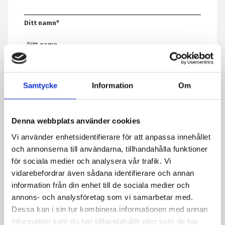
Ditt namn
*
E-post
*
Samtycke
Information
Om
Telefon
Denna webbplats använder cookies
Vi använder enhetsidentifierare för att anpassa innehållet
Meddelande
*
och annonserna till användarna, tillhandahålla funktioner
för sociala medier och analysera vår trafik. Vi
vidarebefordrar även sådana identifierare och annan
information från din enhet till de sociala medier och
Genom att skicka formuläret godkänner du att vi sparar
annons- och analysföretag som vi samarbetar med.
information om dig. Läs mer om hur vi behandlar dina
Dessa kan i sin tur kombinera informationen med annan
personuppgifter i vår integritetspolicy.
information som du har tillhandahållit eller som de har