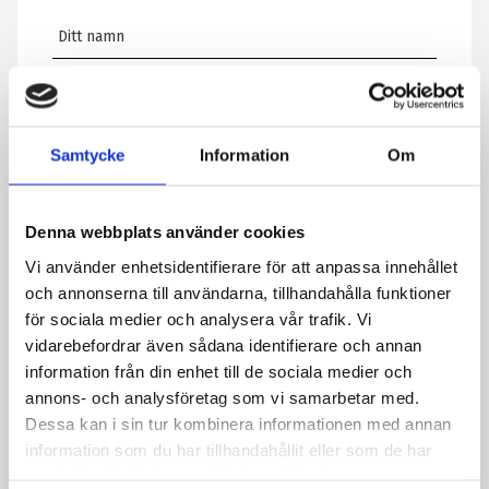
E-post
*
Samtycke
Information
Om
Telefon
Denna webbplats använder cookies
Meddelande
*
Vi använder enhetsidentifierare för att anpassa innehållet
och annonserna till användarna, tillhandahålla funktioner
för sociala medier och analysera vår trafik. Vi
vidarebefordrar även sådana identifierare och annan
Genom att skicka formuläret godkänner du att vi sparar
information från din enhet till de sociala medier och
information om dig. Läs mer om hur vi behandlar dina
annons- och analysföretag som vi samarbetar med.
personuppgifter i vår integritetspolicy.
Dessa kan i sin tur kombinera informationen med annan
CAPTCHA
information som du har tillhandahållit eller som de har
samlat in när du har använt deras tjänster.