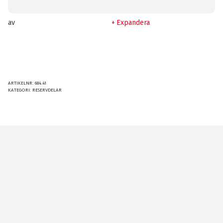
av
Expandera
ARTIKELNR:
684.41
KATEGORI:
RESERVDELAR