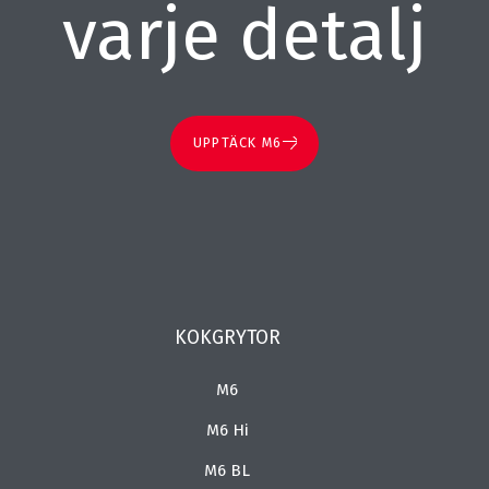
varje detalj
UPPTÄCK M6
KOKGRYTOR
M6
M6 Hi
M6 BL