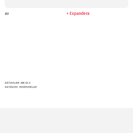
av
Expandera
ARTIKELNR:
690.53-3
KATEGORI:
RESERVDELAR