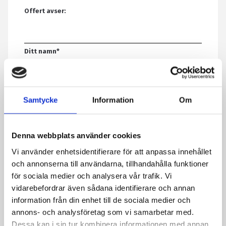
Offert avser:
Ditt namn
*
E-post
*
Samtycke
Information
Om
Telefon
Denna webbplats använder cookies
Vi använder enhetsidentifierare för att anpassa innehållet
och annonserna till användarna, tillhandahålla funktioner
Meddelande
*
för sociala medier och analysera vår trafik. Vi
vidarebefordrar även sådana identifierare och annan
information från din enhet till de sociala medier och
annons- och analysföretag som vi samarbetar med.
Genom att skicka formuläret godkänner du att vi sparar
Dessa kan i sin tur kombinera informationen med annan