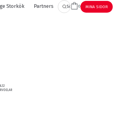
ge Storkök
Partners
0
SÖK
MINA SIDOR
6.32
ERVDELAR