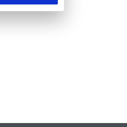
nde
*
 skicka formuläret godkänner du att vi
formation om dig. Läs mer om hur vi
dina personuppgifter i vår
policy.
A