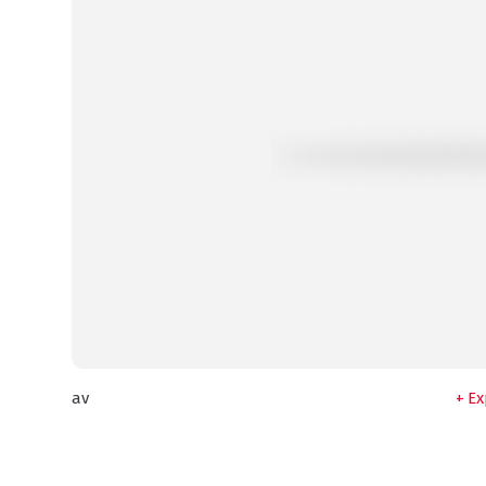
av
Ex