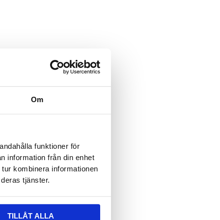
ält är dolt när formuläret visas
 epost
ält är dolt när formuläret visas
vser:
Om
n
*
andahålla funktioner för
n information från din enhet
 tur kombinera informationen
deras tjänster.
TILLÅT ALLA