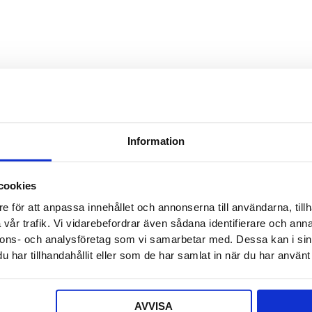
Detta f
Säljaren
Detta f
Offert a
Information
Ditt nam
cookies
e för att anpassa innehållet och annonserna till användarna, tillh
E-post
*
vår trafik. Vi vidarebefordrar även sådana identifierare och anna
nnons- och analysföretag som vi samarbetar med. Dessa kan i sin
har tillhandahållit eller som de har samlat in när du har använt 
Telefon
AVVISA