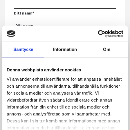
Ditt namn
*
E-post
*
Samtycke
Information
Om
Telefon
Denna webbplats använder cookies
Vi använder enhetsidentifierare för att anpassa innehållet
Meddelande
*
och annonserna till användarna, tillhandahålla funktioner
för sociala medier och analysera vår trafik. Vi
vidarebefordrar även sådana identifierare och annan
information från din enhet till de sociala medier och
Genom att skicka formuläret godkänner du att vi sparar
annons- och analysföretag som vi samarbetar med.
information om dig. Läs mer om hur vi behandlar dina
Dessa kan i sin tur kombinera informationen med annan
personuppgifter i vår integritetspolicy.
information som du har tillhandahållit eller som de har