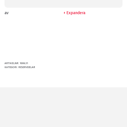
av
Expandera
ARTIKELNR:
1006.31
KATEGORI:
RESERVDELAR