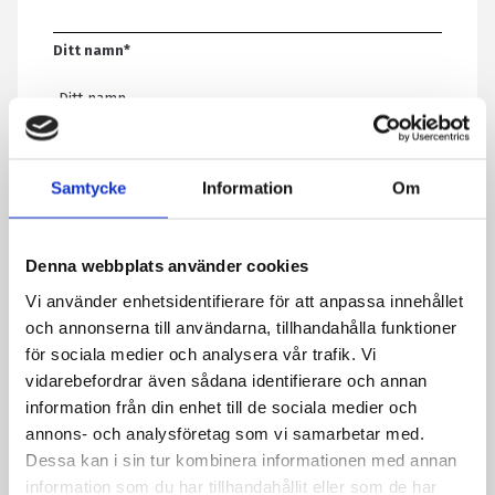
Ditt namn
*
E-post
*
Samtycke
Information
Om
Telefon
Denna webbplats använder cookies
Vi använder enhetsidentifierare för att anpassa innehållet
Meddelande
*
och annonserna till användarna, tillhandahålla funktioner
för sociala medier och analysera vår trafik. Vi
vidarebefordrar även sådana identifierare och annan
information från din enhet till de sociala medier och
Genom att skicka formuläret godkänner du att vi sparar
annons- och analysföretag som vi samarbetar med.
information om dig. Läs mer om hur vi behandlar dina
Dessa kan i sin tur kombinera informationen med annan
personuppgifter i vår integritetspolicy.
information som du har tillhandahållit eller som de har