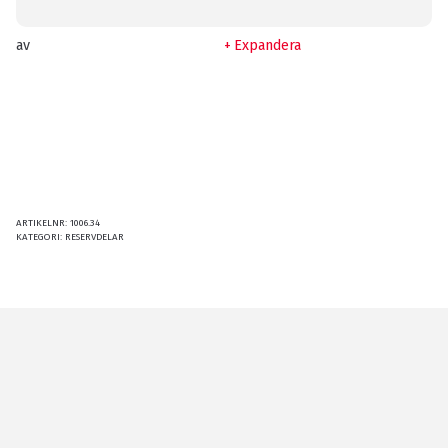
av
Expandera
ARTIKELNR:
1006.34
KATEGORI:
RESERVDELAR