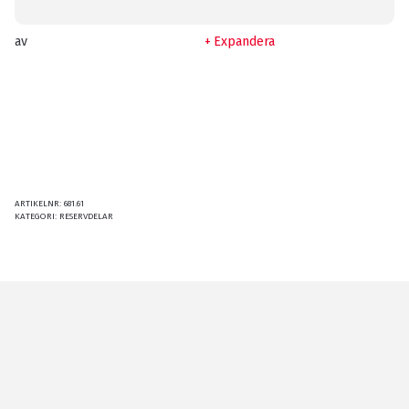
av
Expandera
ARTIKELNR:
681.61
KATEGORI:
RESERVDELAR