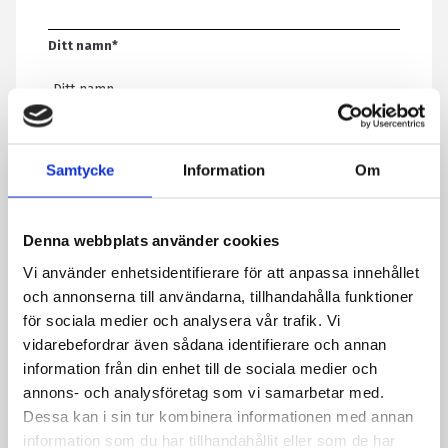
Ditt namn
*
E-post
*
Samtycke
Information
Om
Telefon
Denna webbplats använder cookies
Vi använder enhetsidentifierare för att anpassa innehållet
Meddelande
*
och annonserna till användarna, tillhandahålla funktioner
för sociala medier och analysera vår trafik. Vi
vidarebefordrar även sådana identifierare och annan
information från din enhet till de sociala medier och
Genom att skicka formuläret godkänner du att vi sparar
annons- och analysföretag som vi samarbetar med.
information om dig. Läs mer om hur vi behandlar dina
Dessa kan i sin tur kombinera informationen med annan
personuppgifter i vår integritetspolicy.
information som du har tillhandahållit eller som de har