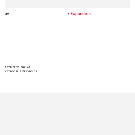
av
Expandera
ARTIKELNR:
680.14-1
KATEGORI:
RESERVDELAR