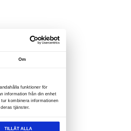
ält är dolt när formuläret visas
 epost
ält är dolt när formuläret visas
vser:
Om
n
*
andahålla funktioner för
n information från din enhet
 tur kombinera informationen
deras tjänster.
TILLÅT ALLA