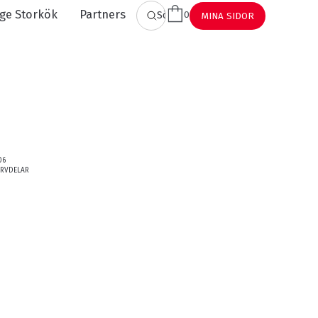
ge Storkök
Partners
0
SÖK
MINA SIDOR
06
ERVDELAR