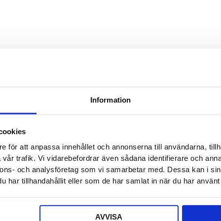
Detta f
Säljaren
Detta f
Offert a
Information
Ditt nam
cookies
e för att anpassa innehållet och annonserna till användarna, tillh
E-post
*
vår trafik. Vi vidarebefordrar även sådana identifierare och anna
nnons- och analysföretag som vi samarbetar med. Dessa kan i sin
har tillhandahållit eller som de har samlat in när du har använt 
Telefon
AVVISA