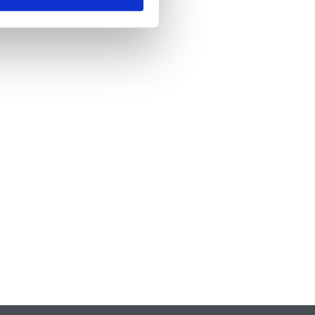
nde
*
 skicka formuläret godkänner du att vi
formation om dig. Läs mer om hur vi
dina personuppgifter i vår
policy.
A