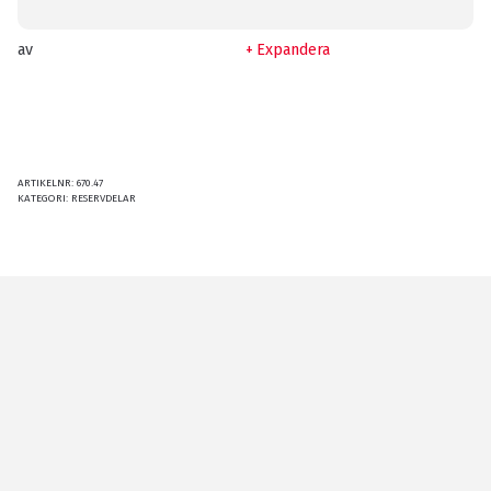
av
Expandera
ARTIKELNR:
670.47
KATEGORI:
RESERVDELAR