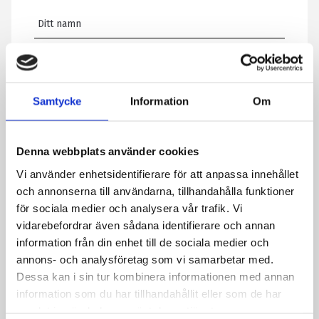
E-post
*
Samtycke
Information
Om
Telefon
Denna webbplats använder cookies
Meddelande
*
Vi använder enhetsidentifierare för att anpassa innehållet
och annonserna till användarna, tillhandahålla funktioner
för sociala medier och analysera vår trafik. Vi
vidarebefordrar även sådana identifierare och annan
Genom att skicka formuläret godkänner du att vi sparar
information från din enhet till de sociala medier och
information om dig. Läs mer om hur vi behandlar dina
annons- och analysföretag som vi samarbetar med.
personuppgifter i vår integritetspolicy.
Dessa kan i sin tur kombinera informationen med annan
CAPTCHA
information som du har tillhandahållit eller som de har
samlat in när du har använt deras tjänster.