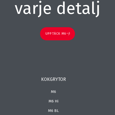
varje detalj
UPPTÄCK M6
KOKGRYTOR
M6
M6 Hi
M6 BL