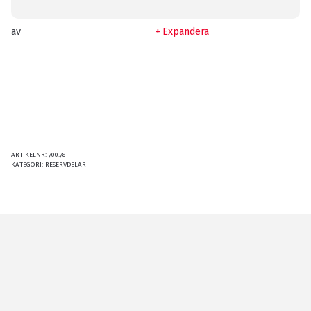
av
Expandera
ARTIKELNR:
700.78
KATEGORI:
RESERVDELAR