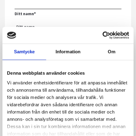
Ditt namn
*
E-post
*
Samtycke
Information
Om
Telefon
Denna webbplats använder cookies
Vi använder enhetsidentifierare för att anpassa innehållet
Meddelande
*
och annonserna till användarna, tillhandahålla funktioner
för sociala medier och analysera vår trafik. Vi
vidarebefordrar även sådana identifierare och annan
information från din enhet till de sociala medier och
Genom att skicka formuläret godkänner du att vi sparar
annons- och analysföretag som vi samarbetar med.
information om dig. Läs mer om hur vi behandlar dina
Dessa kan i sin tur kombinera informationen med annan
personuppgifter i vår integritetspolicy.
information som du har tillhandahållit eller som de har