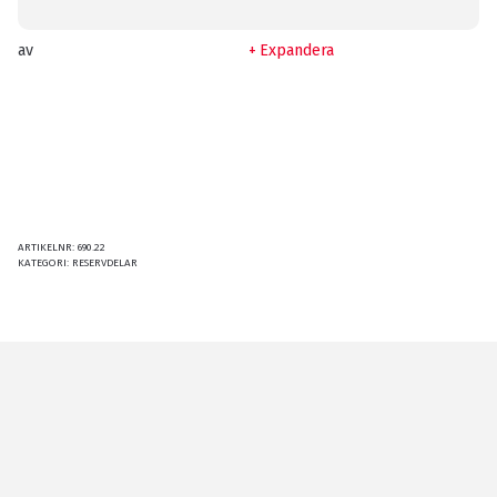
av
Expandera
ARTIKELNR:
690.22
KATEGORI:
RESERVDELAR