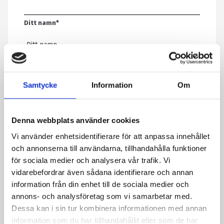
Ditt namn
*
E-post
*
Samtycke
Information
Om
Telefon
Denna webbplats använder cookies
Vi använder enhetsidentifierare för att anpassa innehållet
Meddelande
*
och annonserna till användarna, tillhandahålla funktioner
för sociala medier och analysera vår trafik. Vi
vidarebefordrar även sådana identifierare och annan
information från din enhet till de sociala medier och
Genom att skicka formuläret godkänner du att vi sparar
annons- och analysföretag som vi samarbetar med.
information om dig. Läs mer om hur vi behandlar dina
Dessa kan i sin tur kombinera informationen med annan
personuppgifter i vår integritetspolicy.
information som du har tillhandahållit eller som de har