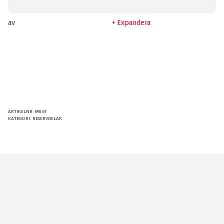
av
Expandera
ARTIKELNR:
690.61
KATEGORI:
RESERVDELAR