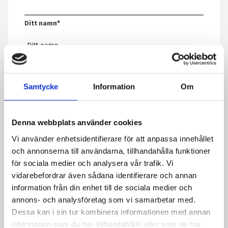
Ditt namn
*
E-post
*
Samtycke
Information
Om
Telefon
Denna webbplats använder cookies
Vi använder enhetsidentifierare för att anpassa innehållet
Meddelande
*
och annonserna till användarna, tillhandahålla funktioner
för sociala medier och analysera vår trafik. Vi
vidarebefordrar även sådana identifierare och annan
information från din enhet till de sociala medier och
Genom att skicka formuläret godkänner du att vi sparar
annons- och analysföretag som vi samarbetar med.
information om dig. Läs mer om hur vi behandlar dina
Dessa kan i sin tur kombinera informationen med annan
personuppgifter i vår integritetspolicy.
information som du har tillhandahållit eller som de har