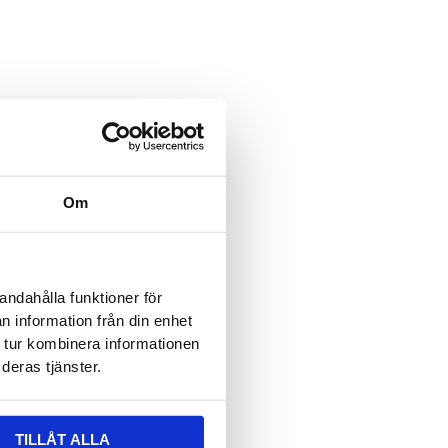
ält är dolt när formuläret visas
 epost
ält är dolt när formuläret visas
vser:
Om
n
*
andahålla funktioner för
n information från din enhet
 tur kombinera informationen
deras tjänster.
TILLÅT ALLA