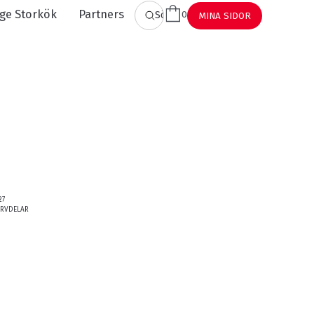
ge Storkök
Partners
0
SÖK
MINA SIDOR
27
ERVDELAR