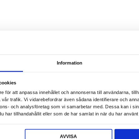
Detta f
Säljaren
Detta f
Offert a
Information
Ditt nam
cookies
e för att anpassa innehållet och annonserna till användarna, tillh
E-post
*
vår trafik. Vi vidarebefordrar även sådana identifierare och anna
nnons- och analysföretag som vi samarbetar med. Dessa kan i sin
har tillhandahållit eller som de har samlat in när du har använt 
Telefon
AVVISA