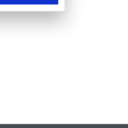
nde
*
 skicka formuläret godkänner du att vi
formation om dig. Läs mer om hur vi
dina personuppgifter i vår
policy.
A