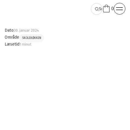
0
Dato
30. januar 2024
Område
SKOLEKØKKEN
Læsetid
1 minut