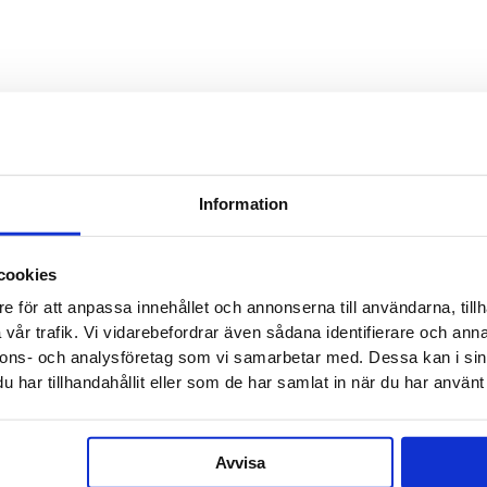
Dette f
og forb
Dette fe
vises
Sælger 
Information
cookies
Dette fe
e för att anpassa innehållet och annonserna till användarna, tillh
vises
vår trafik. Vi vidarebefordrar även sådana identifierare och anna
Citat ref
nnons- och analysföretag som vi samarbetar med. Dessa kan i sin
har tillhandahållit eller som de har samlat in när du har använt 
Dit navn
Avvisa