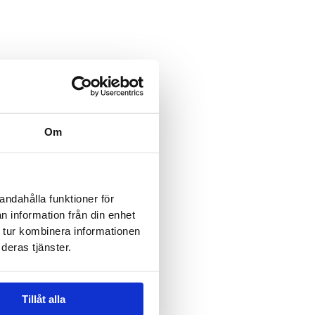
elt bruges til valideringsformål
liver uændret.
lt er skjult, når formularen
e-mail
Om
lt er skjult, når formularen
andahålla funktioner för
n information från din enhet
ererer til:
 tur kombinera informationen
deras tjänster.
*
Tillåt alla