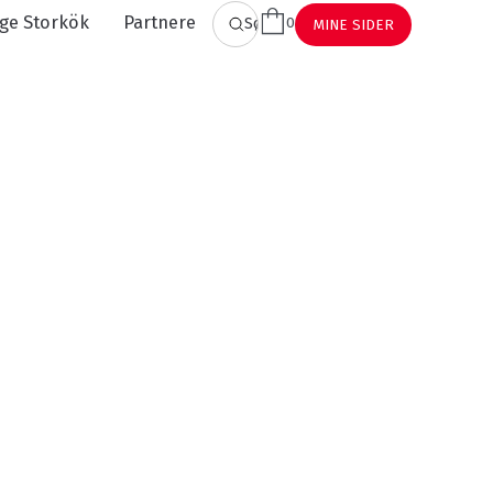
ge Storkök
Partnere
0
Søge
MINE SIDER