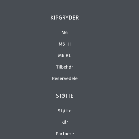
KIPGRYDER
M6
M6 Hi
M6 BL
Tilbehør
Reservedele
STØTTE
Støtte
Kår
Partnere