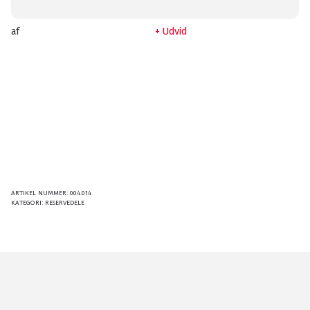
af
Udvid
ARTIKEL NUMMER:
004.014
KATEGORI:
RESERVEDELE