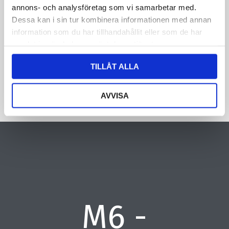
oplysninger om dig. Læs mere om, hvordan vi behandler dine
annons- och analysföretag som vi samarbetar med.
personoplysninger i vores privatlivspolitik.
Dessa kan i sin tur kombinera informationen med annan
information som du har tillhandahållit eller som de har
CAPTCHA
samlat in när du har använt deras tjänster.
TILLÅT ALLA
AVVISA
M6 -