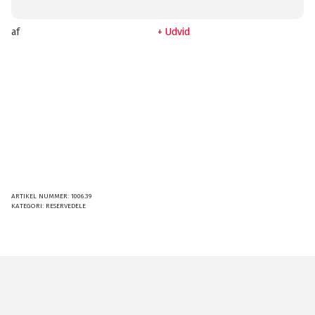
af
Udvid
ARTIKEL NUMMER:
1006.39
KATEGORI:
RESERVEDELE