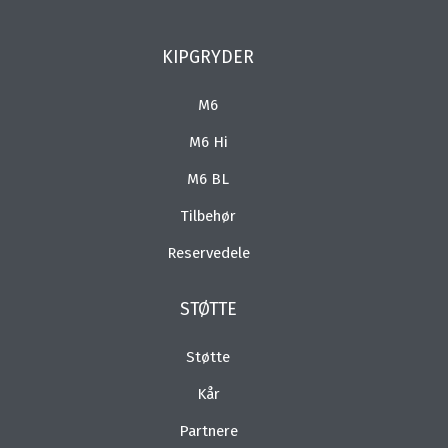
KIPGRYDER
M6
M6 Hi
M6 BL
Tilbehør
Reservedele
STØTTE
Støtte
Kår
Partnere