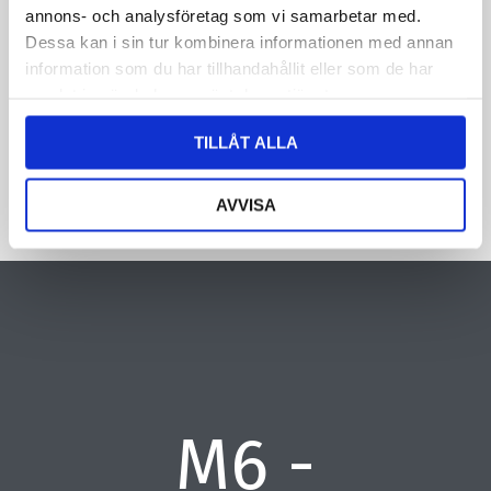
oplysninger om dig. Læs mere om, hvordan vi behandler dine
annons- och analysföretag som vi samarbetar med.
personoplysninger i vores privatlivspolitik.
Dessa kan i sin tur kombinera informationen med annan
information som du har tillhandahållit eller som de har
CAPTCHA
samlat in när du har använt deras tjänster.
TILLÅT ALLA
AVVISA
M6 -