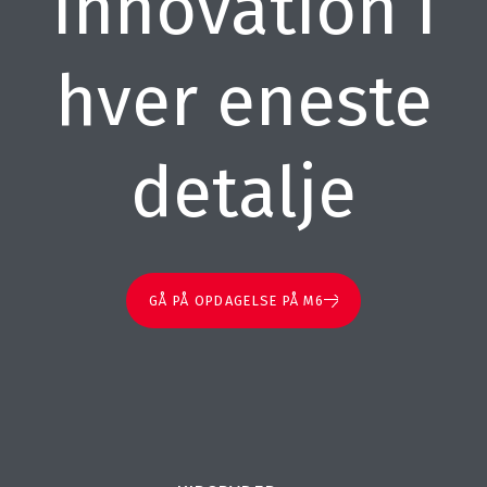
Innovation i
hver eneste
detalje
GÅ PÅ OPDAGELSE PÅ M6