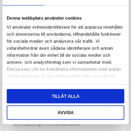
Dit navn
*
Denna webbplats använder cookies
Vi använder enhetsidentifierare för att anpassa innehållet
och annonserna till användarna, tillhandahålla funktioner
E-mail
*
för sociala medier och analysera vår trafik. Vi
vidarebefordrar även sådana identifierare och annan
information från din enhet till de sociala medier och
Telefon
annons- och analysföretag som vi samarbetar med.
Dessa kan i sin tur kombinera informationen med annan
information som du har tillhandahållit eller som de har
samlat in när du har använt deras tjänster.
Meddelelse
*
TILLÅT ALLA
Ved at indsende formularen accepterer du, at vi gemmer
AVVISA
oplysninger om dig. Læs mere om, hvordan vi behandler dine
personoplysninger i vores privatlivspolitik.