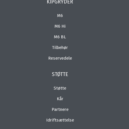
KIPGRYDER
M6
M6 Hi
M6 BL
Tilbehør
Reservedele
STØTTE
Støtte
Kår
Partnere
Idriftsættelse