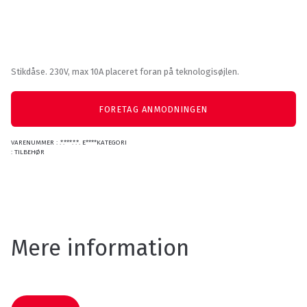
Stikdåse. 230V, max 10A placeret foran på teknologisøjlen.
FORETAG ANMODNINGEN
VARENUMMER
: .*.***.*.*. E****KATEGORI
:
TILBEHØR
Mere information