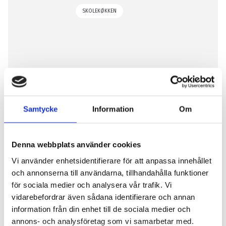
SKOLEKØKKEN
Fruängens skole i Stockholm
Samtycke
Information
Om
På Fruängens skole har vi været med til at levere et
triple rack Getinge M5 BL Maxi 2stk 150l og 1st 75l.
Vores mest fuldt udstyrede model...
Denna webbplats använder cookies
Vi använder enhetsidentifierare för att anpassa innehållet
och annonserna till användarna, tillhandahålla funktioner
för sociala medier och analysera vår trafik. Vi
←
1
2
3
4
5
6
→
vidarebefordrar även sådana identifierare och annan
information från din enhet till de sociala medier och
annons- och analysföretag som vi samarbetar med.