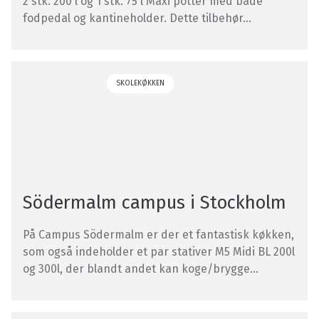
2 stk. 200 l og 1 stk. 75 l Maxi potter med både
fodpedal og kantineholder. Dette tilbehør...
SKOLEKØKKEN
Södermalm campus i Stockholm
På Campus Södermalm er der et fantastisk køkken,
som også indeholder et par stativer M5 Midi BL 200l
og 300l, der blandt andet kan koge/brygge...