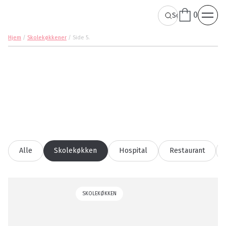
0
Hjem
/
Skolekøkkener
/
Side 5
.
Alle
Skolekøkken
Hospital
Restaurant
SKOLEKØKKEN