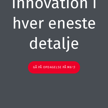
Innovation i
hver eneste
detalje
GÅ PÅ OPDAGELSE PÅ M6