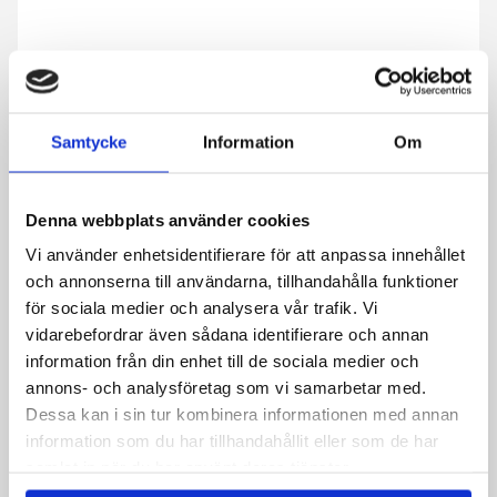
Samtycke
Information
Om
Denna webbplats använder cookies
Ved at indsende formularen accepterer du, at vi gemmer
Vi använder enhetsidentifierare för att anpassa innehållet
oplysninger om dig. Læs mere om, hvordan vi behandler dine
och annonserna till användarna, tillhandahålla funktioner
personoplysninger i vores privatlivspolitik.
för sociala medier och analysera vår trafik. Vi
CAPTCHA
vidarebefordrar även sådana identifierare och annan
information från din enhet till de sociala medier och
annons- och analysföretag som vi samarbetar med.
Dessa kan i sin tur kombinera informationen med annan
information som du har tillhandahållit eller som de har
samlat in när du har använt deras tjänster.