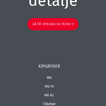
detalje
GÅ PÅ OPDAGELSE PÅ M6
KIPGRYDER
M6
M6 Hi
M6 BL
Tilbehør