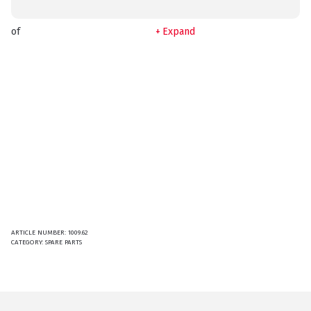
of
Expand
ARTICLE NUMBER:
1009.62
CATEGORY:
SPARE PARTS