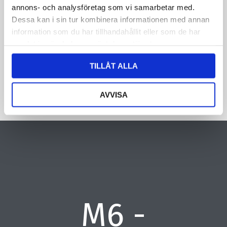
oplysninger om dig. Læs mere om, hvordan vi behandler dine
annons- och analysföretag som vi samarbetar med.
personoplysninger i vores privatlivspolitik.
Dessa kan i sin tur kombinera informationen med annan
information som du har tillhandahållit eller som de har
CAPTCHA
samlat in när du har använt deras tjänster.
TILLÅT ALLA
AVVISA
M6 -