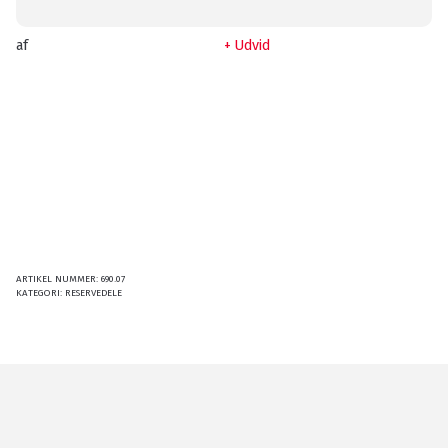
af
Udvid
ARTIKEL NUMMER:
690.07
KATEGORI:
RESERVEDELE