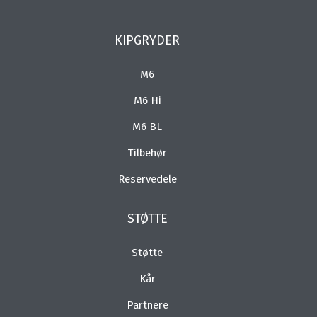
KIPGRYDER
M6
M6 Hi
M6 BL
Tilbehør
Reservedele
STØTTE
Støtte
Kår
Partnere